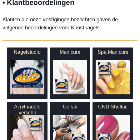
• Klantbeoordelingen
Klanten die onze vestigingen bezochten gaven de
volgende beoordelingen voor Kunstnagels:
Nagelstudio
Manicure
Spa Manicure
Acrylnagels
Gellak
CND Shellac
verschil
Acryl/Gel