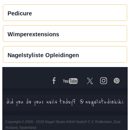
Pedicure
Wimperextensions
Nagelstyliste Opleidingen
Copyright © 2000 - 2026 Nagel Studio KiKi
®
Nails
®
C.V. Rotterdam, Zuid
Holland, Nederland