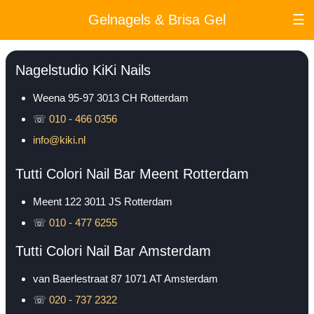
Gelnagels & Brisa Gel
☰
Nagelstudio KiKi Nails
Weena 95-97
3013 CH
Rotterdam
☏
010 - 466 0356
info@kiki.nl
Tutti Colori Nail Bar Meent Rotterdam
Meent 122
3011 JS
Rotterdam
☏
010 - 477 6255
Tutti Colori Nail Bar Amsterdam
van Baerlestraat 87
1071 AT
Amsterdam
☏
020 - 737 2322