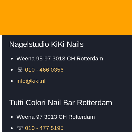
Nagelstudio KiKi Nails
Weena 95-97
3013 CH
Rotterdam
☏
010 - 466 0356
info@kiki.nl
Tutti Colori Nail Bar Rotterdam
Weena 97
3013 CH
Rotterdam
☏
010 - 477 5195