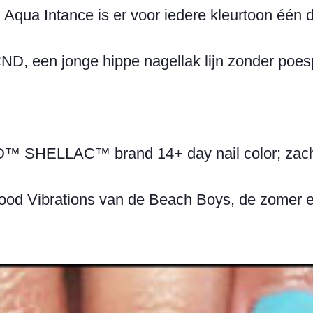
Aqua Intance is er voor iedere kleurtoon één die
D, een jonge hippe nagellak lijn zonder poes
D™ SHELLAC™ brand 14+ day nail color; zachte
an Good Vibrations van de Beach Boys, de zomer 