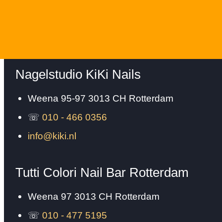
Nagelstudio KiKi Nails
Weena 95-97
3013 CH
Rotterdam
☏
010 - 466 0356
info@kiki.nl
Tutti Colori Nail Bar Rotterdam
Weena 97
3013 CH
Rotterdam
☏
010 - 477 5195