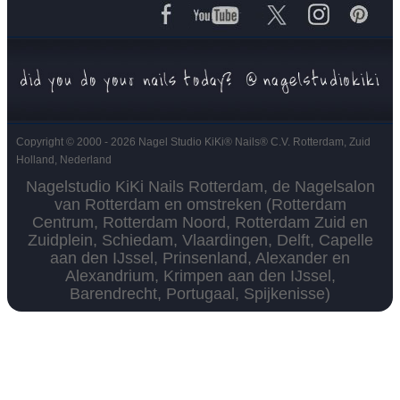
Copyright © 2000 - 2026 Nagel Studio KiKi
®
Nails
®
C.V. Rotterdam, Zuid
Holland, Nederland
Nagelstudio KiKi Nails Rotterdam, de Nagelsalon
van Rotterdam en omstreken (Rotterdam
Centrum, Rotterdam Noord, Rotterdam Zuid en
Zuidplein, Schiedam, Vlaardingen, Delft, Capelle
aan den IJssel, Prinsenland, Alexander en
Alexandrium, Krimpen aan den IJssel,
Barendrecht, Portugaal, Spijkenisse)