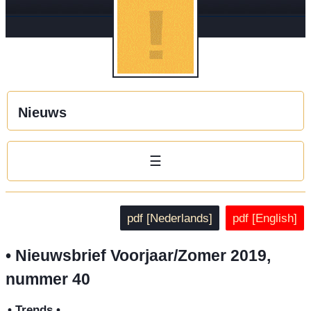
Nieuws
☰
pdf [Nederlands]
pdf [English]
• Nieuwsbrief Voorjaar/Zomer 2019,
nummer 40
• Trends •