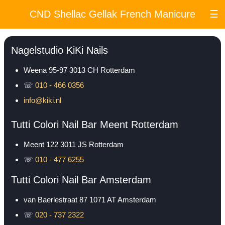
CND Shellac Gellak French Manicure
☰
Nagelstudio KiKi Nails
Weena 95-97
3013 CH
Rotterdam
☏
010 - 466 0356
info@kiki.nl
Tutti Colori Nail Bar Meent Rotterdam
Meent 122
3011 JS
Rotterdam
☏
010 - 477 6255
Tutti Colori Nail Bar Amsterdam
van Baerlestraat 87
1071 AT
Amsterdam
☏
020 - 737 2322