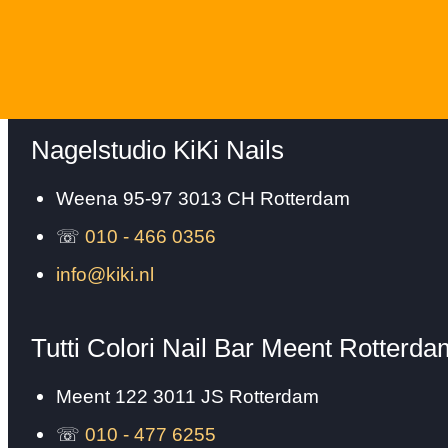
Nagelstudio KiKi Nails
Weena 95-97
3013 CH
Rotterdam
☏
010 - 466 0356
info@kiki.nl
Tutti Colori Nail Bar Meent Rotterda
Meent 122
3011 JS
Rotterdam
☏
010 - 477 6255