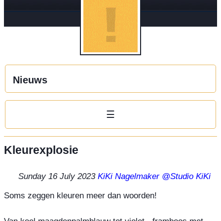
Nieuws
☰
Kleurexplosie
Sunday 16 July 2023
KiKi Nagelmaker
@Studio KiKi
Soms zeggen kleuren meer dan woorden!

Van koel maagdenpalmblauw tot violet - framboos met 