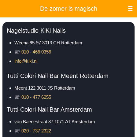
De zomer is magisch
☰
Nagelstudio KiKi Nails
Weena 95-97
3013 CH
Rotterdam
☏
010 - 466 0356
info@kiki.nl
Tutti Colori Nail Bar Meent Rotterdam
Meent 122
3011 JS
Rotterdam
☏
010 - 477 6255
Tutti Colori Nail Bar Amsterdam
van Baerlestraat 87
1071 AT
Amsterdam
☏
020 - 737 2322