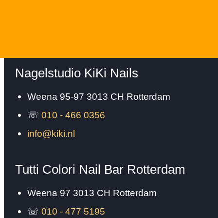
Nagelstudio KiKi Nails
Weena 95-97
3013 CH
Rotterdam
☏
010 - 466 0356
info@kiki.nl
Tutti Colori Nail Bar Rotterdam
Weena 97
3013 CH
Rotterdam
☏
010 - 477 5195